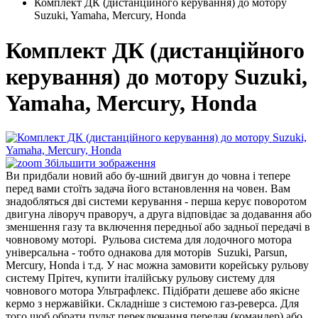
Комплект ДК (дистанційного керування) до мотору
Suzuki, Yamaha, Mercury, Honda
Комплект ДК (дистанційного
керування) до мотору Suzuki,
Yamaha, Mercury, Honda
Збільшити зображення
Ви придбали новий або бу-шний двигун до човна і тепере
перед вами стоїть задача його встановлення на човен. Вам
знадобляться дві системи керування - перша керує поворотом
двигуна ліворуч праворуч, а друга відповідає за додавання або
зменшення газу та включення передньої або задньої передачі в
човновому моторі. Рульова система для лодочного мотора
універсальна - тобто однакова для моторів Suzuki, Parsun,
Mercury, Honda і т.д. У нас можна замовити корейську рульову
систему Прітеч, купити італійську рульову систему для
човнового мотора Ультрафлекс. Підібрати дешеве або якісне
кермо з нержавійки. Складніше з системою газ-реверса. Для
того щоб обрати пульт переключання передач (командер) або