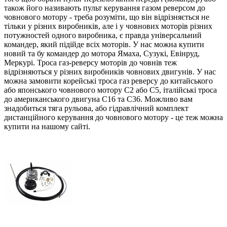
також його називають пульт керування газом реверсом до
човнового мотору - треба розуміти, що він відрізняється не
тільки у різних виробників, але і у човнових моторів різних
потужностей одного виробника, є правда універсальний
командер, який підійде всіх моторів. У нас можна купити
новий та бу командер до мотора Ямаха, Сузукі, Евінруд,
Меркурі. Троса газ-реверсу моторів до човнів теж
відрізняються у різних виробників човнових двигунів. У нас
можна замовити корейські троса газ реверсу до китайського
або японського човнового мотору С2 або С5, італійські троса
до американського двигуна С16 та С36. Можливо вам
знадобиться тяга рульова, або гідравлічний комплект
дистанційного керування до човнового мотору - це теж можна
купити на нашому сайті.