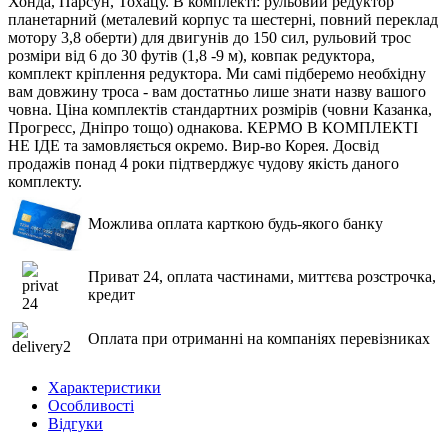
Хонда, Парсун, Тохацу. В комплекті: рульовий редуктор
планетарний (металевий корпус та шестерні, повний переклад
мотору 3,8 оберти) для двигунів до 150 сил, рульовий трос
розміри від 6 до 30 футів (1,8 -9 м), ковпак редуктора,
комплект кріплення редуктора. Ми самі підберемо необхідну
вам довжину троса - вам достатньо лише знати назву вашого
човна. Ціна комплектів стандартних розмірів (човни Казанка,
Прогресс, Дніпро тощо) однакова. КЕРМО В КОМПЛЕКТІ
НЕ ІДЕ та замовляється окремо. Вир-во Корея. Досвід
продажів понад 4 роки підтверджує чудову якість даного
комплекту.
Можлива оплата карткою будь-якого банку
Приват 24, оплата частинами, миттєва розстрочка,
кредит
Оплата при отриманні на компаніях перевізниках
Характеристики
Особливості
Відгуки