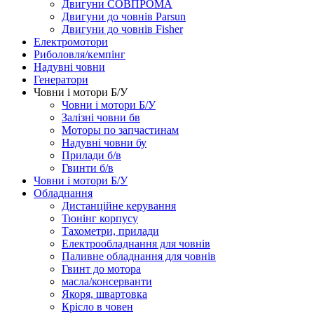
Двигуни СОВПРОМА
Двигуни до човнів Parsun
Двигуни до човнів Fisher
Електромотори
Риболовля/кемпінг
Надувні човни
Генератори
Човни і мотори Б/У
Човни і мотори Б/У
Залізні човни бв
Моторы по запчастинам
Надувні човни бу
Прилади б/в
Гвинти б/в
Човни і мотори Б/У
Обладнання
Дистанційне керування
Тюнінг корпусу
Тахометри, прилади
Електрообладнання для човнів
Паливне обладнання для човнів
Гвинт до мотора
масла/консерванти
Якоря, швартовка
Крісло в човен