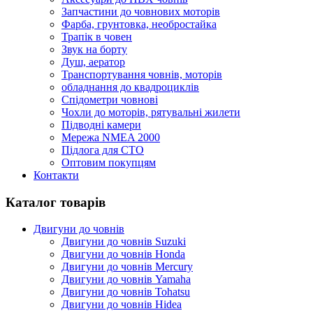
Запчастини до човнових моторів
Фарба, грунтовка, необростайка
Трапік в човен
Звук на борту
Душ, аератор
Транспортування човнів, моторів
обладнання до квадроциклів
Спідометри човнові
Чохли до моторів, рятувальні жилети
Підводні камери
Мережа NMEA 2000
Підлога для СТО
Оптовим покупцям
Контакти
Каталог товарів
Двигуни до човнів
Двигуни до човнів Suzuki
Двигуни до човнів Honda
Двигуни до човнів Mercury
Двигуни до човнів Yamaha
Двигуни до човнів Tohatsu
Двигуни до човнів Hidea