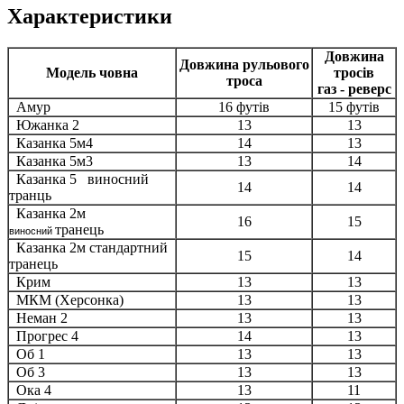
Характеристики
Довжина
Довжина рульового
Модель човна
тросів
троса
газ - реверс
Амур
16 футів
15 футів
Южанка 2
13
13
Казанка 5м4
14
13
Казанка 5м3
13
14
Казанка 5 виносний
14
14
транць
Казанка 2м
16
15
транець
виносний
Казанка 2м стандартний
15
14
транець
Крим
13
13
МКМ (Херсонка)
13
13
Неман 2
13
13
Прогрес 4
14
13
Об 1
13
13
Об 3
13
13
Ока 4
13
11