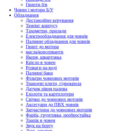
Гвинти б/в
Човни і мотори Б/У
Обладнання
Дистанційне керування
Тюнінг корпусу
Тахометри, прилади
Електрообладнання для човнів
Паливне обладнання для човнів
Гвинт до мотора
масла/консерванти
Якоря, швартовка
Крісло в човен
Розваги на воді
Паливні баки
Фільтри човнових моторів
Транцеві плити, гідрокрила
Датчик рівня палива
Ехолоти та картплотери
Cвічки до човнових моторів
Аксесуари до ПВХ човнів
Запчастини до човнових моторів
Фарба, грунтовка, необростайка
Трапік в човен
Звук на борту
Душ, аератор