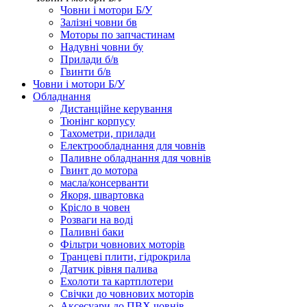
Човни і мотори Б/У
Залізні човни бв
Моторы по запчастинам
Надувні човни бу
Прилади б/в
Гвинти б/в
Човни і мотори Б/У
Обладнання
Дистанційне керування
Тюнінг корпусу
Тахометри, прилади
Електрообладнання для човнів
Паливне обладнання для човнів
Гвинт до мотора
масла/консерванти
Якоря, швартовка
Крісло в човен
Розваги на воді
Паливні баки
Фільтри човнових моторів
Транцеві плити, гідрокрила
Датчик рівня палива
Ехолоти та картплотери
Cвічки до човнових моторів
Аксесуари до ПВХ човнів