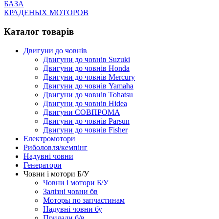
БАЗА
КРАДЕНЫХ МОТОРОВ
Каталог товарів
Двигуни до човнів
Двигуни до човнів Suzuki
Двигуни до човнів Honda
Двигуни до човнів Mercury
Двигуни до човнів Yamaha
Двигуни до човнів Tohatsu
Двигуни до човнів Hidea
Двигуни СОВПРОМА
Двигуни до човнів Parsun
Двигуни до човнів Fisher
Електромотори
Риболовля/кемпінг
Надувні човни
Генератори
Човни і мотори Б/У
Човни і мотори Б/У
Залізні човни бв
Моторы по запчастинам
Надувні човни бу
Прилади б/в