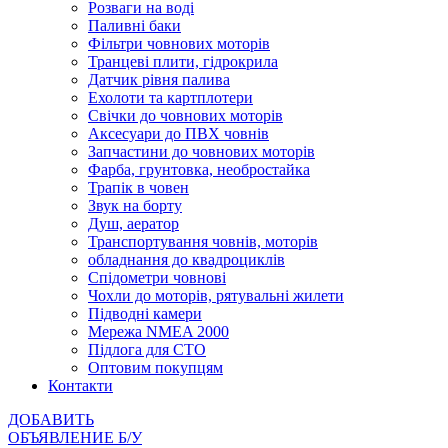
Розваги на воді
Паливні баки
Фільтри човнових моторів
Транцеві плити, гідрокрила
Датчик рівня палива
Ехолоти та картплотери
Cвічки до човнових моторів
Аксесуари до ПВХ човнів
Запчастини до човнових моторів
Фарба, грунтовка, необростайка
Трапік в човен
Звук на борту
Душ, аератор
Транспортування човнів, моторів
обладнання до квадроциклів
Спідометри човнові
Чохли до моторів, рятувальні жилети
Підводні камери
Мережа NMEA 2000
Підлога для СТО
Оптовим покупцям
Контакти
ДОБАВИТЬ
ОБЪЯВЛЕНИЕ Б/У