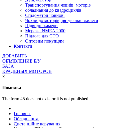
Транспортування човнів, моторів
обладнання до квадроциклів
Спідометри човнові
Чохли до моторів, рятувальні жилети
Підводні камери
Мережа NMEA 2000
Підлога для СТО
Оптовим покупцям
Контакти
ДОБАВИТЬ
ОБЪЯВЛЕНИЕ Б/У
БАЗА
КРАДЕНЫХ МОТОРОВ
×
Помилка
The form #5 does not exist or it is not published.
Головна
Обладнання
Дистанційне керування