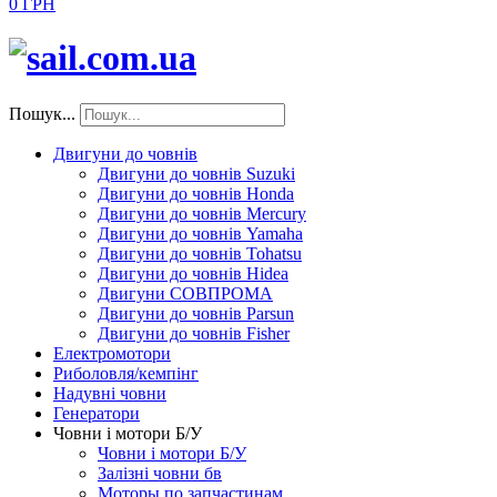
0 ГРН
Пошук...
Двигуни до човнів
Двигуни до човнів Suzuki
Двигуни до човнів Honda
Двигуни до човнів Mercury
Двигуни до човнів Yamaha
Двигуни до човнів Tohatsu
Двигуни до човнів Hidea
Двигуни СОВПРОМА
Двигуни до човнів Parsun
Двигуни до човнів Fisher
Електромотори
Риболовля/кемпінг
Надувні човни
Генератори
Човни і мотори Б/У
Човни і мотори Б/У
Залізні човни бв
Моторы по запчастинам