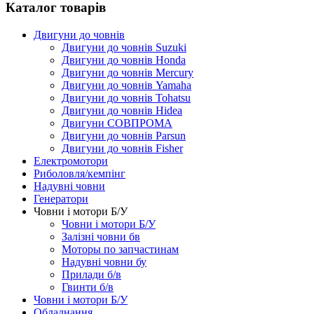
Каталог товарів
Двигуни до човнів
Двигуни до човнів Suzuki
Двигуни до човнів Honda
Двигуни до човнів Mercury
Двигуни до човнів Yamaha
Двигуни до човнів Tohatsu
Двигуни до човнів Hidea
Двигуни СОВПРОМА
Двигуни до човнів Parsun
Двигуни до човнів Fisher
Електромотори
Риболовля/кемпінг
Надувні човни
Генератори
Човни і мотори Б/У
Човни і мотори Б/У
Залізні човни бв
Моторы по запчастинам
Надувні човни бу
Прилади б/в
Гвинти б/в
Човни і мотори Б/У
Обладнання