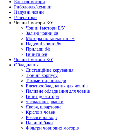
Електромотори
Риболовля/кемпінг
Надувні човни
Генератори
Човни і мотори Б/У
Човни і мотори Б/У
Залізні човни бв
Моторы по запчастинам
Надувні човни бу
Прилади б/в
Гвинти б/в
Човни і мотори Б/У
Обладнання
Дистанційне керування
Тюнінг корпусу
Тахометри, прилади
Електрообладнання для човнів
Паливне обладнання для човнів
Гвинт до мотора
масла/консерванти
Якоря, швартовка
Крісло в човен
Розваги на воді
Паливні баки
Фільтри човнових моторів