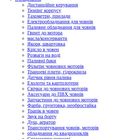
Дистанційне керування
Тюнінг корпусу
Тахометри, прилади
Електрообладнання для човнів
Паливне обладнання для човнів
Гвинт до мотора
масла/консерванти
Якоря, швартовка
Крісло в човен
Розваги на воді
Паливні баки
Фільтри човнових моторів
Транцеві плити, гідрокрила
Датчик рівня палива
Ехолоти та картплотери
Cвічки до човнових моторів
Аксесуари до ПВХ човнів
Запчастини до човнових моторів
Фарба, грунтовка, необростайка
Трапік в човен
Звук на борту
Душ, аератор
Транспортування човнів, моторів
обладнання до квадроциклів
Спідометри човнові