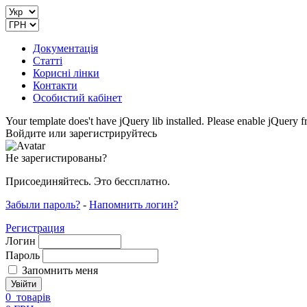
Документація
Статті
Корисні лінки
Контакти
Особистий кабінет
Your template does't have jQuery lib installed. Please enable jQuer
Войдите или зарегистрируйтесь
Не зарегистированы?
Присоединяйтесь. Это бессплатно.
Забыли пароль?
-
Напомнить логин?
Регистрация
Логин
Пароль
Запомнить меня
0
товарів