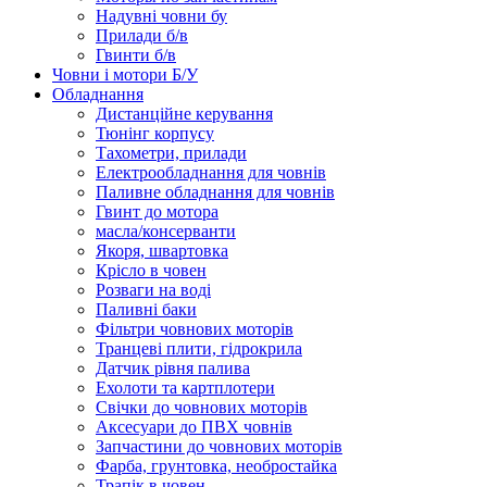
Надувні човни бу
Прилади б/в
Гвинти б/в
Човни і мотори Б/У
Обладнання
Дистанційне керування
Тюнінг корпусу
Тахометри, прилади
Електрообладнання для човнів
Паливне обладнання для човнів
Гвинт до мотора
масла/консерванти
Якоря, швартовка
Крісло в човен
Розваги на воді
Паливні баки
Фільтри човнових моторів
Транцеві плити, гідрокрила
Датчик рівня палива
Ехолоти та картплотери
Cвічки до човнових моторів
Аксесуари до ПВХ човнів
Запчастини до човнових моторів
Фарба, грунтовка, необростайка
Трапік в човен