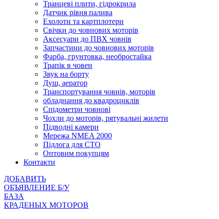
Транцеві плити, гідрокрила
Датчик рівня палива
Ехолоти та картплотери
Cвічки до човнових моторів
Аксесуари до ПВХ човнів
Запчастини до човнових моторів
Фарба, грунтовка, необростайка
Трапік в човен
Звук на борту
Душ, аератор
Транспортування човнів, моторів
обладнання до квадроциклів
Спідометри човнові
Чохли до моторів, рятувальні жилети
Підводні камери
Мережа NMEA 2000
Підлога для СТО
Оптовим покупцям
Контакти
ДОБАВИТЬ
ОБЪЯВЛЕНИЕ Б/У
БАЗА
КРАДЕНЫХ МОТОРОВ