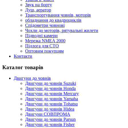
Звук на борту
Душ, аератор
Транспортування човнів, моторів
обладнання до квадроциклів
Спідометри човнові
Чохли до моторів, рятувальні жилети
Підводні камери
Мережа NMEA 2000
Підлога для СТО
Оптовим покупцям
Контакти
Каталог товарів
Двигуни до човнів
Двигуни до човнів Suzuki
Двигуни до човнів Honda
Двигуни до човнів Mercury
Двигуни до човнів Yamaha
Двигуни до човнів Tohatsu
Двигуни до човнів Hidea
Двигуни СОВПРОМА
Двигуни до човнів Parsun
Двигуни до човнів Fisher