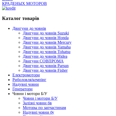
КРАДЕНЫХ МОТОРОВ
Каталог товарів
Двигуни до човнів
Двигуни до човнів Suzuki
Двигуни до човнів Honda
Двигуни до човнів Mercury
Двигуни до човнів Yamaha
Двигуни до човнів Tohatsu
Двигуни до човнів Hidea
Двигуни СОВПРОМА
Двигуни до човнів Parsun
Двигуни до човнів Fisher
Електромотори
Риболовля/кемпінг
Надувні човни
Генератори
Човни і мотори Б/У
Човни і мотори Б/У
Залізні човни бв
Моторы по запчастинам
Надувні човни бу