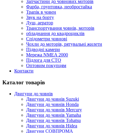
Запчастини до човнових моторів
Фарба, грунтовка, необростайка
Трапік в човен
Звук на борту
Душ, аератор
Транспортування човнів, моторів
обладнання до квадроциклів
Спідометри човнові
Чохли до моторів, рятувальні жилети
Підводні камери
Мережа NMEA 2000
Підлога для СТО
Оптовим покупцям
Контакти
Каталог товарів
Двигуни до човнів
Двигуни до човнів Suzuki
Двигуни до човнів Honda
Двигуни до човнів Mercury
Двигуни до човнів Yamaha
Двигуни до човнів Tohatsu
Двигуни до човнів Hidea
Двигуни СОВПРОМА