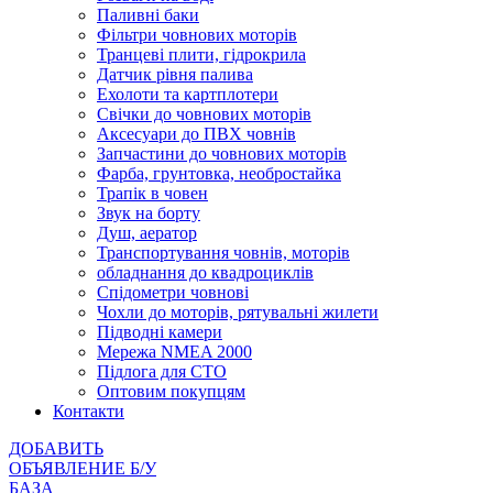
Паливні баки
Фільтри човнових моторів
Транцеві плити, гідрокрила
Датчик рівня палива
Ехолоти та картплотери
Cвічки до човнових моторів
Аксесуари до ПВХ човнів
Запчастини до човнових моторів
Фарба, грунтовка, необростайка
Трапік в човен
Звук на борту
Душ, аератор
Транспортування човнів, моторів
обладнання до квадроциклів
Спідометри човнові
Чохли до моторів, рятувальні жилети
Підводні камери
Мережа NMEA 2000
Підлога для СТО
Оптовим покупцям
Контакти
ДОБАВИТЬ
ОБЪЯВЛЕНИЕ Б/У
БАЗА