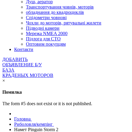
Душ, аератор
Транспортування човнів, моторів
обладнання до квадроциклів
Спідометри човнові
Чохли до моторів, рятувальні жилети
Підводні камери
Мережа NMEA 2000
Підлога для СТО
Оптовим покупцям
Контакти
ДОБАВИТЬ
ОБЪЯВЛЕНИЕ Б/У
БАЗА
КРАДЕНЫХ МОТОРОВ
×
Помилка
The form #5 does not exist or it is not published.
Головна
Риболовля/кемпінг
Намет Pinguin Storm 2