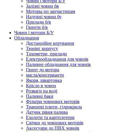
Човни і мотори Б/У
Залізні човни бв
Моторы по запчастинам
Надувні човни бу
Прилади б/в
Гвинти б/в
Човни і мотори Б/У
Обладнання
Дистанційне керування
Тюнінг корпусу
Тахометри, прилади
Електрообладнання для човнів
Паливне обладнання для човнів
Гвинт до мотора
масла/консерванти
Якоря, швартовка
Крісло в човен
Розваги на воді
Паливні баки
Фільтри човнових моторів
Транцеві плити, гідрокрила
Датчик рівня палива
Ехолоти та картплотери
Cвічки до човнових моторів
Аксесуари до ПВХ човнів