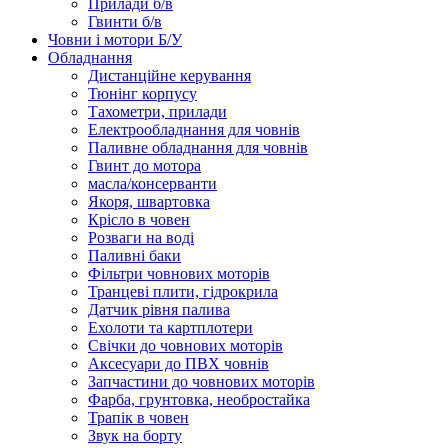
Прилади б/в
Гвинти б/в
Човни і мотори Б/У
Обладнання
Дистанційне керування
Тюнінг корпусу
Тахометри, прилади
Електрообладнання для човнів
Паливне обладнання для човнів
Гвинт до мотора
масла/консерванти
Якоря, швартовка
Крісло в човен
Розваги на воді
Паливні баки
Фільтри човнових моторів
Транцеві плити, гідрокрила
Датчик рівня палива
Ехолоти та картплотери
Cвічки до човнових моторів
Аксесуари до ПВХ човнів
Запчастини до човнових моторів
Фарба, грунтовка, необростайка
Трапік в човен
Звук на борту