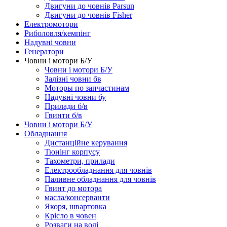
Двигуни до човнів Parsun
Двигуни до човнів Fisher
Електромотори
Риболовля/кемпінг
Надувні човни
Генератори
Човни і мотори Б/У
Човни і мотори Б/У
Залізні човни бв
Моторы по запчастинам
Надувні човни бу
Прилади б/в
Гвинти б/в
Човни і мотори Б/У
Обладнання
Дистанційне керування
Тюнінг корпусу
Тахометри, прилади
Електрообладнання для човнів
Паливне обладнання для човнів
Гвинт до мотора
масла/консерванти
Якоря, швартовка
Крісло в човен
Розваги на воді