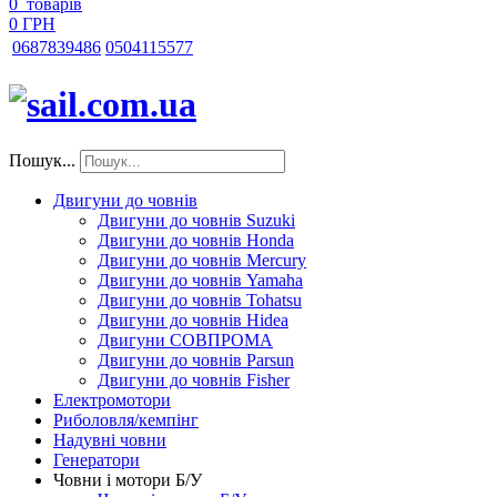
0
товарів
0 ГРН
068
7839486
050
4115577
Пошук...
Двигуни до човнів
Двигуни до човнів Suzuki
Двигуни до човнів Honda
Двигуни до човнів Mercury
Двигуни до човнів Yamaha
Двигуни до човнів Tohatsu
Двигуни до човнів Hidea
Двигуни СОВПРОМА
Двигуни до човнів Parsun
Двигуни до човнів Fisher
Електромотори
Риболовля/кемпінг
Надувні човни
Генератори
Човни і мотори Б/У