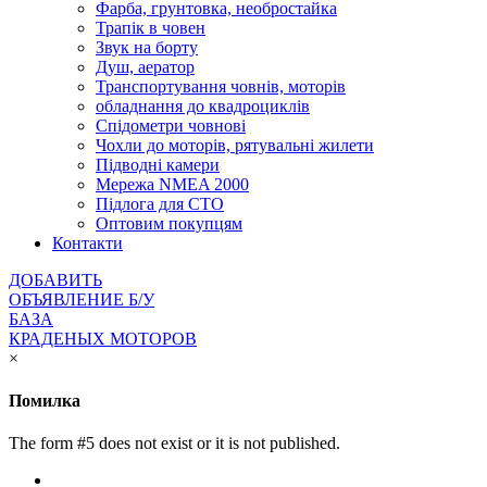
Фарба, грунтовка, необростайка
Трапік в човен
Звук на борту
Душ, аератор
Транспортування човнів, моторів
обладнання до квадроциклів
Спідометри човнові
Чохли до моторів, рятувальні жилети
Підводні камери
Мережа NMEA 2000
Підлога для СТО
Оптовим покупцям
Контакти
ДОБАВИТЬ
ОБЪЯВЛЕНИЕ Б/У
БАЗА
КРАДЕНЫХ МОТОРОВ
×
Помилка
The form #5 does not exist or it is not published.