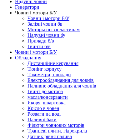
Надувні човни
Генератори
Човни і мотори Б/У
Човни і мотори Б/У
Залізні човни бв
Моторы по запчастинам
Надувні човни бу
Прилади б/в
Гвинти б/в
Човни і мотори Б/У
Обладнання
Дистанційне керування
Тюнінг корпусу
Тахометри, прилади
Електрообладнання для човнів
Паливне обладнання для човнів
Гвинт до мотора
масла/консерванти
Якоря, швартовка
Крісло в човен
Розваги на воді
Паливні баки
Фільтри човнових моторів
Транцеві плити, гідрокрила
Датчик рівня палива