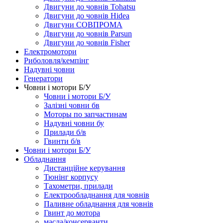
Двигуни до човнів Tohatsu
Двигуни до човнів Hidea
Двигуни СОВПРОМА
Двигуни до човнів Parsun
Двигуни до човнів Fisher
Електромотори
Риболовля/кемпінг
Надувні човни
Генератори
Човни і мотори Б/У
Човни і мотори Б/У
Залізні човни бв
Моторы по запчастинам
Надувні човни бу
Прилади б/в
Гвинти б/в
Човни і мотори Б/У
Обладнання
Дистанційне керування
Тюнінг корпусу
Тахометри, прилади
Електрообладнання для човнів
Паливне обладнання для човнів
Гвинт до мотора
масла/консерванти