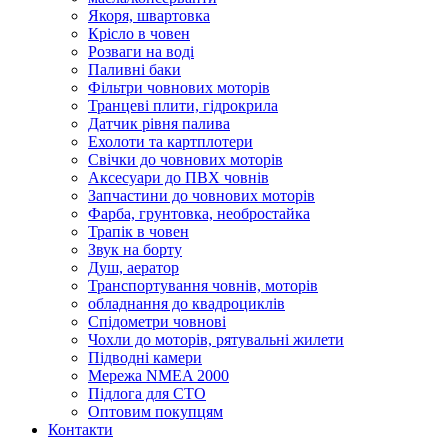
Якоря, швартовка
Крісло в човен
Розваги на воді
Паливні баки
Фільтри човнових моторів
Транцеві плити, гідрокрила
Датчик рівня палива
Ехолоти та картплотери
Cвічки до човнових моторів
Аксесуари до ПВХ човнів
Запчастини до човнових моторів
Фарба, грунтовка, необростайка
Трапік в човен
Звук на борту
Душ, аератор
Транспортування човнів, моторів
обладнання до квадроциклів
Спідометри човнові
Чохли до моторів, рятувальні жилети
Підводні камери
Мережа NMEA 2000
Підлога для СТО
Оптовим покупцям
Контакти