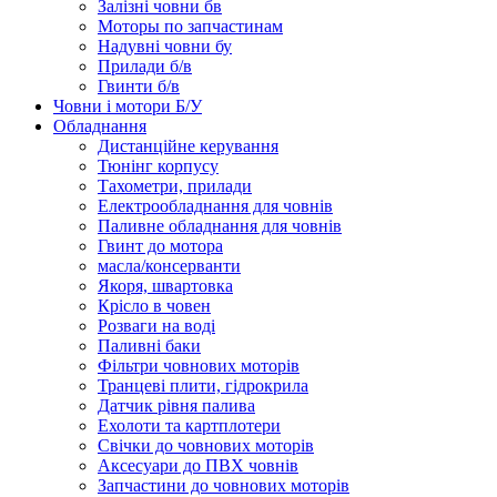
Залізні човни бв
Моторы по запчастинам
Надувні човни бу
Прилади б/в
Гвинти б/в
Човни і мотори Б/У
Обладнання
Дистанційне керування
Тюнінг корпусу
Тахометри, прилади
Електрообладнання для човнів
Паливне обладнання для човнів
Гвинт до мотора
масла/консерванти
Якоря, швартовка
Крісло в човен
Розваги на воді
Паливні баки
Фільтри човнових моторів
Транцеві плити, гідрокрила
Датчик рівня палива
Ехолоти та картплотери
Cвічки до човнових моторів
Аксесуари до ПВХ човнів
Запчастини до човнових моторів