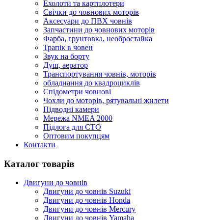
Ехолоти та картплотери
Cвічки до човнових моторів
Аксесуари до ПВХ човнів
Запчастини до човнових моторів
Фарба, грунтовка, необростайка
Трапік в човен
Звук на борту
Душ, аератор
Транспортування човнів, моторів
обладнання до квадроциклів
Спідометри човнові
Чохли до моторів, рятувальні жилети
Підводні камери
Мережа NMEA 2000
Підлога для СТО
Оптовим покупцям
Контакти
Каталог товарів
Двигуни до човнів
Двигуни до човнів Suzuki
Двигуни до човнів Honda
Двигуни до човнів Mercury
Двигуни до човнів Yamaha