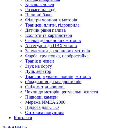
Крісло в човен
Розваги на воді
Паливні баки
Фільтри човнових моторів
Транцеві плити, гідрокрила
Датчик рівня палива
Ехолоти та картплотери
Cвічки до човнових моторів
Аксесуари до ПВХ човнів
Запчастини до човнових моторів
Фарба, грунтовка, необростайка
Трапік в човен
Звук на борту
Душ, аератор
Транспортування човнів, моторів
обладнання до квадроциклів
Спідометри човнові
Чохли до моторів, рятувальні жилети
Підводні камери
Мережа NMEA 2000
Підлога для СТО
Оптовим покупцям
Контакти
ДОБАВИТЬ