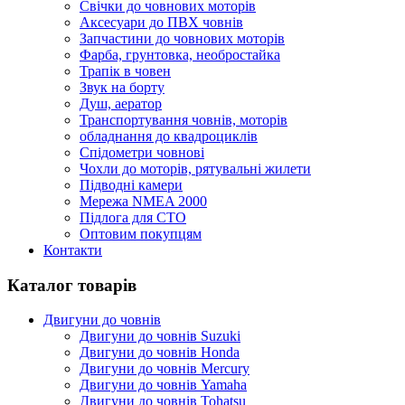
Cвічки до човнових моторів
Аксесуари до ПВХ човнів
Запчастини до човнових моторів
Фарба, грунтовка, необростайка
Трапік в човен
Звук на борту
Душ, аератор
Транспортування човнів, моторів
обладнання до квадроциклів
Спідометри човнові
Чохли до моторів, рятувальні жилети
Підводні камери
Мережа NMEA 2000
Підлога для СТО
Оптовим покупцям
Контакти
Каталог товарів
Двигуни до човнів
Двигуни до човнів Suzuki
Двигуни до човнів Honda
Двигуни до човнів Mercury
Двигуни до човнів Yamaha
Двигуни до човнів Tohatsu