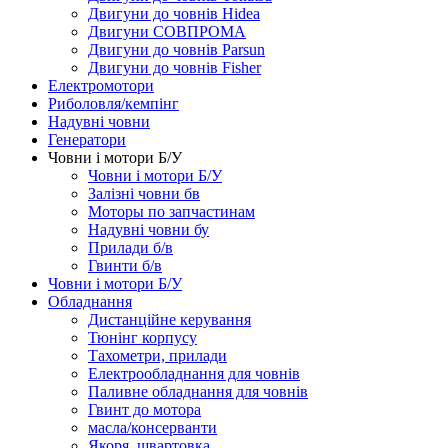
Двигуни до човнів Hidea
Двигуни СОВПРОМА
Двигуни до човнів Parsun
Двигуни до човнів Fisher
Електромотори
Риболовля/кемпінг
Надувні човни
Генератори
Човни і мотори Б/У
Човни і мотори Б/У
Залізні човни бв
Моторы по запчастинам
Надувні човни бу
Прилади б/в
Гвинти б/в
Човни і мотори Б/У
Обладнання
Дистанційне керування
Тюнінг корпусу
Тахометри, прилади
Електрообладнання для човнів
Паливне обладнання для човнів
Гвинт до мотора
масла/консерванти
Якоря, швартовка