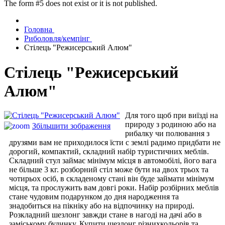
The form #5 does not exist or it is not published.
Головна
Риболовля/кемпінг
Стілець "Режисерський Алюм"
Стілець "Режисерський
Алюм"
Для того щоб при виїзді на
природу з родиною або на
Збільшити зображення
рибалку чи полювання з
друзями вам не приходилося їсти с землі радимо придбати не
дорогий, компактий, складний набір туристичних меблів.
Складний стул займає мінімум місця в автомобілі, його вага
не більше 3 кг. розборний стіл може бути на двох трьох та
чотирьох осіб, в складеному стані він буде займати мінімум
місця, та прослужить вам довгі роки. Набір розбірних меблів
стане чудовим подарунком до дня народження та
знадобиться на пікніку або на відпочинку на природі.
Розкладний шезлонг завжди стане в нагоді на дачі або в
заміському будинку. Купити шезлонг різнихкольорів та