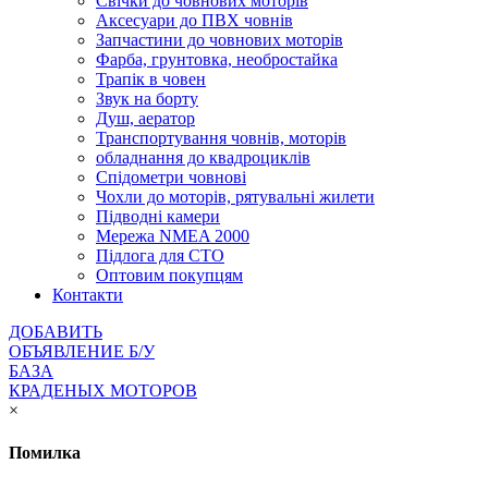
Cвічки до човнових моторів
Аксесуари до ПВХ човнів
Запчастини до човнових моторів
Фарба, грунтовка, необростайка
Трапік в човен
Звук на борту
Душ, аератор
Транспортування човнів, моторів
обладнання до квадроциклів
Спідометри човнові
Чохли до моторів, рятувальні жилети
Підводні камери
Мережа NMEA 2000
Підлога для СТО
Оптовим покупцям
Контакти
ДОБАВИТЬ
ОБЪЯВЛЕНИЕ Б/У
БАЗА
КРАДЕНЫХ МОТОРОВ
×
Помилка