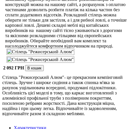
конструкцій можна на нашому сайті, а розрахунок з оплатою
частинами дозволить розбити платіж на кілька частин без
сплати додаткових відсотків. Розкладний стілець можна
обирати не тільки для застілля, а і для рибної ловлі, а точніше
карпової ловлі. Дешеві складні меблі від китайських
виробників на нашому сайті тісно уживаються з дорогими
та якісними розкладними стільцями від європейських
виробників. Обирайте необхідний вам комплект та
насолоджуйтеся комфортним відпочинком на природі.
2 092 ГРН
Стілець "Режисерський Алюм"- це прекрасним кемпінговий
стілець. Зручне і широке сидіння а також спинка м'яка за
рахунок ущільнювача всередині, продумані підлокітники.
Особливість цієї моделі в тому, що каркас виготовлений з
алюмінієвої профільної труби з полімерним покриттям,
посиленою ребрами жорсткості. Дана конструкція міцна,
надійна і при цьому легка. Відпочивайте із задоволенням,
відпочивайте разом зі складною меблями.
Характеристики