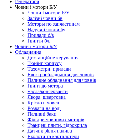
Генератори
Човни і мотори Б/У
Човни і мотори Б/У
Залізні човни бв
Моторы по запчастинам
Надувні човни бу
Прилади б/в
Гвинти б/в
Човни і мотори Б/У
Обладнання
Дистанційне керування
Тюнінг корпусу
Тахометри, прилади
Електрообладнання для човнів
Паливне обладнання для човнів
Гвинт до мотора
масла/консерванти
Якоря, швартовка
Крісло в човен
Розваги на воді
Паливні баки
Фільтри човнових моторів
Транцеві плити, гідрокрила
Датчик рівня палива
Ехолоти та картплотери