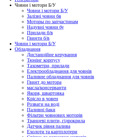
Човни і мотори Б/У
Човни і мотори Б/У
Залізні човни бв
Моторы по запчастинам
Надувні човни бу
Прилади б/в
Гвинти б/в
Човни і мотори Б/У
Обладнання
Дистанційне керування
Тюнінг корпусу
Тахометри, прилади
Електрообладнання для човнів
Паливне обладнання для човнів
Гвинт до мотора
масла/консерванти
Якоря, швартовка
Крісло в човен
Розваги на воді
Паливні баки
Фільтри човнових моторів
Транцеві плити, гідрокрила
Датчик рівня палива
Ехолоти та картплотери