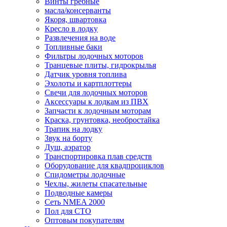
Винты гребные
масла/консерванты
Якоря, швартовка
Кресло в лодку
Развлечения на воде
Топливные баки
Фильтры лодочных моторов
Транцевые плиты, гидрокрылья
Датчик уровня топлива
Эхолоты и картплоттеры
Cвечи для лодочных моторов
Аксессуары к лодкам из ПВХ
Запчасти к лодочным моторам
Краска, грунтовка, необростайка
Трапик на лодку
Звук на борту
Душ, аэратор
Транспортировка плав средств
Оборудование для квадпроциклов
Спидометры лодочные
Чехлы, жилеты спасательные
Подводные камеры
Сеть NMEA 2000
Пол для СТО
Оптовым покупателям