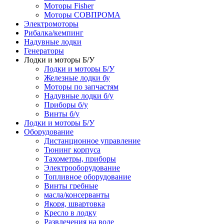
Моторы Fisher
Моторы СОВПРОМА
Электромоторы
Рибалка/кемпинг
Надувные лодки
Генераторы
Лодки и моторы Б/У
Лодки и моторы Б/У
Железные лодки бу
Моторы по запчастям
Надувные лодки б/у
Приборы б/у
Винты б/у
Лодки и моторы Б/У
Оборудование
Дистанционное управление
Тюнинг корпуса
Тахометры, приборы
Электрооборудование
Топливное оборудование
Винты гребные
масла/консерванты
Якоря, швартовка
Кресло в лодку
Развлечения на воде