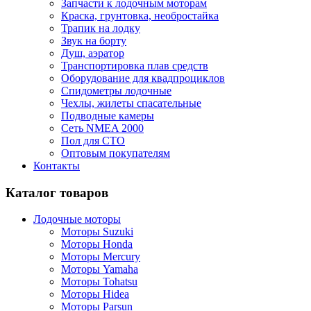
Запчасти к лодочным моторам
Краска, грунтовка, необростайка
Трапик на лодку
Звук на борту
Душ, аэратор
Транспортировка плав средств
Оборудование для квадпроциклов
Спидометры лодочные
Чехлы, жилеты спасательные
Подводные камеры
Сеть NMEA 2000
Пол для СТО
Оптовым покупателям
Контакты
Каталог товаров
Лодочные моторы
Моторы Suzuki
Моторы Honda
Моторы Mercury
Моторы Yamaha
Моторы Tohatsu
Моторы Hidea
Моторы Parsun