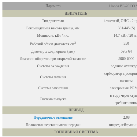
Параметр
Honda BF-20 D3
ДВИГАТЕЛЬ
Тип двигателя
4 тактный, OHC - 2 
Рекомендуемая высота транца, мм
381/445 (S)
Мощность, кВт / л.с.
14.7 кВт / 20 л.
3
350
Рабочий объем двигателя см
Диаметр x ход поршня (мм)
59 х 64
Диапазон оборотов при открытой заслонке
5000-6000
Система охлаждения
водяное охлажде
карбюратор с ускори
Система питания
насосом
Система зажигания
электронная PG
в воду через сту
Система выпуска
гребного винт
ПРИВОД
Передаточное отношение
2.08
Положения переключателя передач
вперед-нейтраль-н
ТОПЛИВНАЯ СИСТЕМА