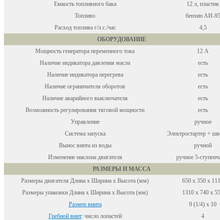
Емкость топливного бака
12 л, пластик
Топливо
бензин АИ-9
Расход топлива г/л.с./час
4,5
ОБОРУДОВАНИЕ
Мощность генератора переменного тока
12 А
Наличие индикатора давления масла
есть
Наличие индикатора перегрева
есть
Наличие ограничителя оборотов
есть
Наличие аварийного выключателя
есть
Возможность регулирования тяговой мощности
есть
Управление
ручное
Система запуска
Электростартер + шв
Вынос винта из воды
ручной
Изменение наклона двигателя
ручное 5-ступенч
РАЗМЕРЫ И МАССА
Размеры двигателя Длина x Ширина x Высота (мм)
650 x 350 x 11
Размеры упаковки Длина x Ширина x Высота (мм)
1310 x 740 x 5
Размер винта
9 (1/4) х 10
Гребной винт
: число лопастей
4