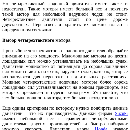
Но четырехтактный лодочный двигатель имеет также и
недостатки. Такие моторы имеют большой вес и покупать
такой мотор для небольшой надувной лодки не стоит.
Четырёхтактные двигатели стоят по цене дороже
двухтактных. Перевозить и хранить их можно только в
определенном состоянии.
Выбор четырехтактного мотора
При выборе четырехтактного лодочного двигателя обращайте
внимание на его мощность. Маломощные моторы до десяти
лошадиных сил можно устанавливать на небольших судах.
Двигатели мощностью от пятнадцати до сорока лошадиных
сил можно ставить на яхтах, парусных судах, катерах, которые
используются для перевозки на длительных расстояниях.
Мощные четырехтактные лодочные моторы более сорока
лошадиных сил устанавливаются на водном транспорте, вес
которых превышает пятьдесят килограмм. Учитывайте, что
чем больше мощность мотора, тем больше расход топлива.
Еще одним критерием по которому нужно подбирать данные
двигатели - это их производитель. Движки фирмы
Suzuki
имеют небольшой вес в сравнении четырёхтактными
двигателями других производителей и быстро набирают
нужную скорость. Двигатели марки
Honda
издают