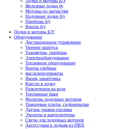
Лодки и моторы Б/У
Железные лодки бу
Моторы по запчастям
Надувные лодки б/у
Приборы б/у
Винты б/у
Лодки и моторы Б/У
Оборудование
Дистанционное управление
Тюнинг корпуса
Тахометры, приборы
Электрооборудование
Топливное оборудование
Винты гребные
масла/консерванты
Якоря, швартовка
Кресло в лодку
Развлечения на воде
Топливные баки
Фильтры лодочных моторов
Транцевые плиты, гидрокрылья
Датчик уровня топлива
Эхолоты и картплоттеры
Cвечи для лодочных моторов
Аксессуары к лодкам из ПВХ