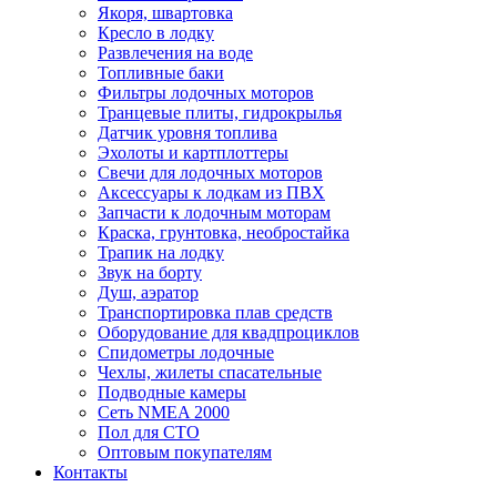
Якоря, швартовка
Кресло в лодку
Развлечения на воде
Топливные баки
Фильтры лодочных моторов
Транцевые плиты, гидрокрылья
Датчик уровня топлива
Эхолоты и картплоттеры
Cвечи для лодочных моторов
Аксессуары к лодкам из ПВХ
Запчасти к лодочным моторам
Краска, грунтовка, необростайка
Трапик на лодку
Звук на борту
Душ, аэратор
Транспортировка плав средств
Оборудование для квадпроциклов
Спидометры лодочные
Чехлы, жилеты спасательные
Подводные камеры
Сеть NMEA 2000
Пол для СТО
Оптовым покупателям
Контакты