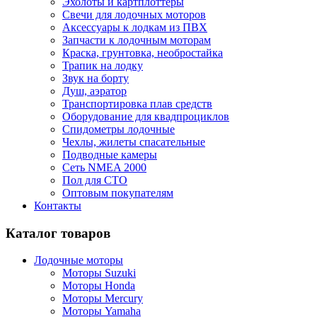
Эхолоты и картплоттеры
Cвечи для лодочных моторов
Аксессуары к лодкам из ПВХ
Запчасти к лодочным моторам
Краска, грунтовка, необростайка
Трапик на лодку
Звук на борту
Душ, аэратор
Транспортировка плав средств
Оборудование для квадпроциклов
Спидометры лодочные
Чехлы, жилеты спасательные
Подводные камеры
Сеть NMEA 2000
Пол для СТО
Оптовым покупателям
Контакты
Каталог товаров
Лодочные моторы
Моторы Suzuki
Моторы Honda
Моторы Mercury
Моторы Yamaha