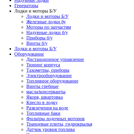
Надувные лодки
Генераторы
Лодки и моторы Б/У
Лодки и моторы Б/У
Железные лодки бу
Моторы по запчастям
Надувные лодки б/у
Приборы б/у
Винты б/у
Лодки и моторы Б/У
Оборудование
Дистанционное управление
Тюнинг корпуса
Тахометры, приборы
Электрооборудование
Топливное оборудование
Винты гребные
масла/консерванты
Якоря, швартовка
Кресло в лодку
Развлечения на воде
Топливные баки
Фильтры лодочных моторов
Транцевые плиты, гидрокрылья
Датчик уровня топлива