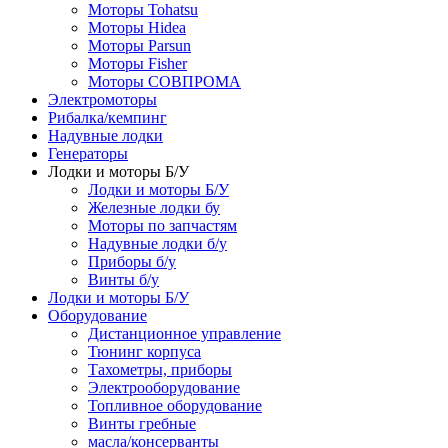
Моторы Tohatsu
Моторы Hidea
Моторы Parsun
Моторы Fisher
Моторы СОВПРОМА
Электромоторы
Рибалка/кемпинг
Надувные лодки
Генераторы
Лодки и моторы Б/У
Лодки и моторы Б/У
Железные лодки бу
Моторы по запчастям
Надувные лодки б/у
Приборы б/у
Винты б/у
Лодки и моторы Б/У
Оборудование
Дистанционное управление
Тюнинг корпуса
Тахометры, приборы
Электрооборудование
Топливное оборудование
Винты гребные
масла/консерванты