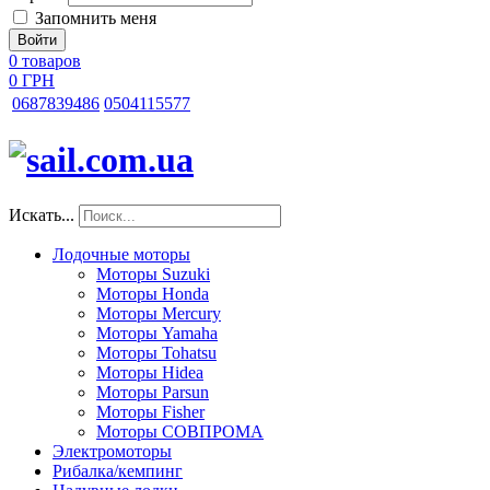
Запомнить меня
0
товаров
0 ГРН
068
7839486
050
4115577
Искать...
Лодочные моторы
Моторы Suzuki
Моторы Honda
Моторы Mercury
Моторы Yamaha
Моторы Tohatsu
Моторы Hidea
Моторы Parsun
Моторы Fisher
Моторы СОВПРОМА
Электромоторы
Рибалка/кемпинг