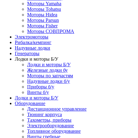
Моторы Yamaha
Моторы Tohatsu
Моторы Hidea
Моторы Parsun
Моторы Fisher
Моторы СОВПРОМА
Электромоторы
Рибалка/кемпинг
Надувные лодки
Генераторы
Лодки и моторы Б/У
Лодки и моторы Б/У
Железные лодки бу
Моторы по запчастям
Надувные лодки б/у
Приборы б/у
Винты б/у
Лодки и моторы Б/У
Оборудование
Дистанционное управление
Тюнинг корпуса
Тахометры, приборы
Электрооборудование
Топливное оборудование
Винты гребные