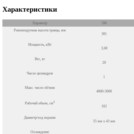
Характеристики
Параметр
5M
Рекомендуемая высота транца, мм
381
Мощность, кВт
3,68
Вес, кг
20
Число цилиндров
1
Макс. число об/мин
4000-5000
3
Рабочий объем, см
102
Диаметр/ход поршня
55 мм x 43 мм
Охлаждение