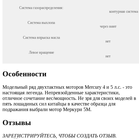
Система газораспределения:
контурная система 
Система выхлопа
через винт
Система впрыска масла
нет
Левое вращение
нет
Особенности
Модельный ряд двухтактных моторов Mercury 4 и 5 л.с. - это
настоящая легенда. Непревзойденные характеристики,
отличное сочетание вес/мощность. Не зря для своих моделей в
пять лошадиных сил китайцы в качестве образца для
подражания выбрали мотор Меркури 5М.
Отзывы
ЗАРЕГИСТРИРУЙТЕСЬ, ЧТОБЫ СОЗДАТЬ ОТЗЫВ.