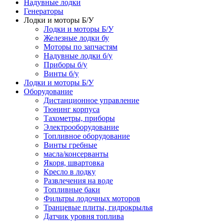
Надувные лодки
Генераторы
Лодки и моторы Б/У
Лодки и моторы Б/У
Железные лодки бу
Моторы по запчастям
Надувные лодки б/у
Приборы б/у
Винты б/у
Лодки и моторы Б/У
Оборудование
Дистанционное управление
Тюнинг корпуса
Тахометры, приборы
Электрооборудование
Топливное оборудование
Винты гребные
масла/консерванты
Якоря, швартовка
Кресло в лодку
Развлечения на воде
Топливные баки
Фильтры лодочных моторов
Транцевые плиты, гидрокрылья
Датчик уровня топлива