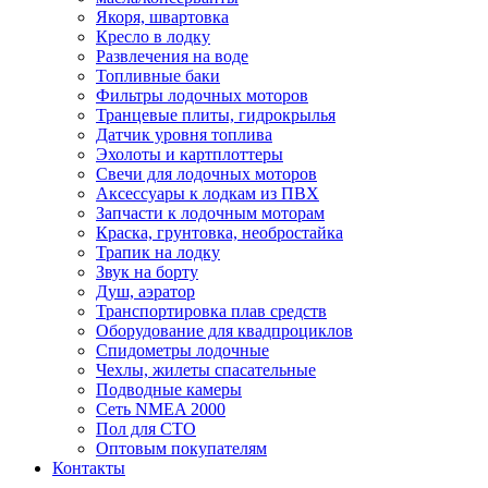
Якоря, швартовка
Кресло в лодку
Развлечения на воде
Топливные баки
Фильтры лодочных моторов
Транцевые плиты, гидрокрылья
Датчик уровня топлива
Эхолоты и картплоттеры
Cвечи для лодочных моторов
Аксессуары к лодкам из ПВХ
Запчасти к лодочным моторам
Краска, грунтовка, необростайка
Трапик на лодку
Звук на борту
Душ, аэратор
Транспортировка плав средств
Оборудование для квадпроциклов
Спидометры лодочные
Чехлы, жилеты спасательные
Подводные камеры
Сеть NMEA 2000
Пол для СТО
Оптовым покупателям
Контакты