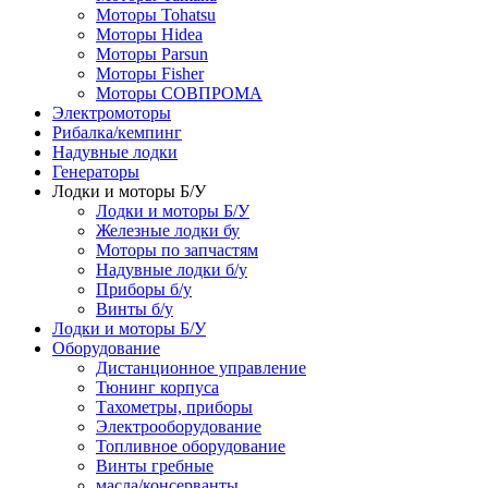
Моторы Tohatsu
Моторы Hidea
Моторы Parsun
Моторы Fisher
Моторы СОВПРОМА
Электромоторы
Рибалка/кемпинг
Надувные лодки
Генераторы
Лодки и моторы Б/У
Лодки и моторы Б/У
Железные лодки бу
Моторы по запчастям
Надувные лодки б/у
Приборы б/у
Винты б/у
Лодки и моторы Б/У
Оборудование
Дистанционное управление
Тюнинг корпуса
Тахометры, приборы
Электрооборудование
Топливное оборудование
Винты гребные
масла/консерванты