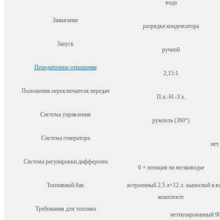
вода
Зажигание
разрядка конденсатора
Запуск
ручной
Передаточное отношение
2,15:1
Положения переключателя передач
П.х.-Н.-З.х.
Система управления
румпель (360°)
Система генератора
нет.
Система регулировки дифферента
6 + позиция на мелководье
Топливный бак
встроенный 2.5 л+12 л. выносной в
в
комплекте
Требования для топлива
неэтилированный 