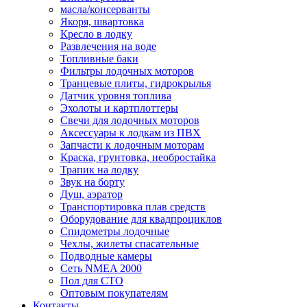
масла/консерванты
Якоря, швартовка
Кресло в лодку
Развлечения на воде
Топливные баки
Фильтры лодочных моторов
Транцевые плиты, гидрокрылья
Датчик уровня топлива
Эхолоты и картплоттеры
Cвечи для лодочных моторов
Аксессуары к лодкам из ПВХ
Запчасти к лодочным моторам
Краска, грунтовка, необростайка
Трапик на лодку
Звук на борту
Душ, аэратор
Транспортировка плав средств
Оборудование для квадпроциклов
Спидометры лодочные
Чехлы, жилеты спасательные
Подводные камеры
Сеть NMEA 2000
Пол для СТО
Оптовым покупателям
Контакты