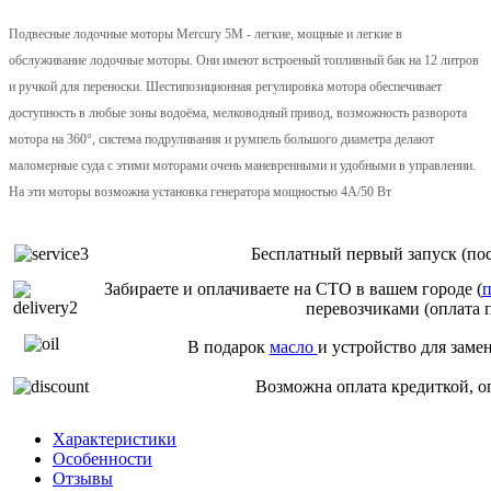
Подвесные лодочные моторы Mercury 5M - легкие, мощные и легкие в
обслуживание лодочные моторы. Они имеют встроеный топливный бак на 12 литров
и ручкой для переноски. Шестипозиционная регулировка мотора обеспечивает
доступность в любые зоны водоёма, мелководный привод, возможность разворота
мотора на 360°, система подруливания и румпель большого диаметра делают
маломерные суда с этими моторами очень маневренными и удобными в управлении.
На эти моторы возможна установка генератора мощностью 4А/50 Вт
Бесплатный первый запуск (пос
Забираете и оплачиваете на СТО в вашем городе (
п
перевозчиками (оплата 
В подарок
масло
и устройство для заме
Возможна оплата кредиткой, о
Характеристики
Особенности
Отзывы