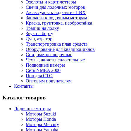
Эхолоты и картплоттеры
Cвечи для лодочных моторов
Аксессуары к лодкам из ПВХ
Запчасти к лодочным моторам
Краска, грунтовка, необростайка
Трапик на лодку
Звук на борту
Душ, аэратор
Транспортировка плав средств
Оборудование для квадпроциклов
Спидометры лодочные
Чехлы, жилеты спасательные
Подводные камеры
Сеть NMEA 2000
Пол для СТО
Оптовым покупателям
Контакты
Каталог товаров
Лодочные моторы
Моторы Suzuki
Моторы Honda
Моторы Mercury
Моторы Yamaha