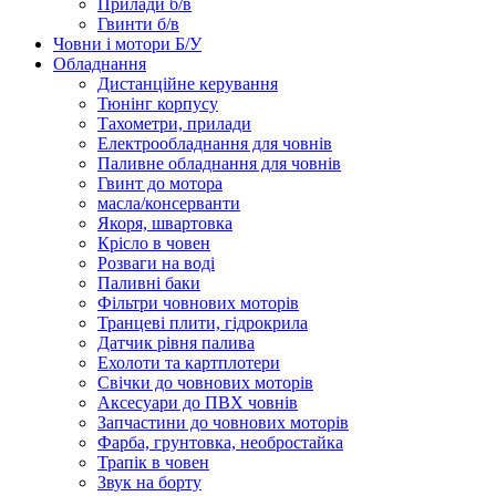
Прилади б/в
Гвинти б/в
Човни і мотори Б/У
Обладнання
Дистанційне керування
Тюнінг корпусу
Тахометри, прилади
Електрообладнання для човнів
Паливне обладнання для човнів
Гвинт до мотора
масла/консерванти
Якоря, швартовка
Крісло в човен
Розваги на воді
Паливні баки
Фільтри човнових моторів
Транцеві плити, гідрокрила
Датчик рівня палива
Ехолоти та картплотери
Cвічки до човнових моторів
Аксесуари до ПВХ човнів
Запчастини до човнових моторів
Фарба, грунтовка, необростайка
Трапік в човен
Звук на борту