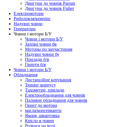
Двигуни до човнів Parsun
Двигуни до човнів Fisher
Електромотори
Риболовля/кемпінг
Надувні човни
Генератори
Човни і мотори Б/У
Човни і мотори Б/У
Залізні човни бв
Моторы по запчастинам
Надувні човни бу
Прилади б/в
Гвинти б/в
Човни і мотори Б/У
Обладнання
Дистанційне керування
Тюнінг корпусу
Тахометри, прилади
Електрообладнання для човнів
Паливне обладнання для човнів
Гвинт до мотора
масла/консерванти
Якоря, швартовка
Крісло в човен
Розваги на воді