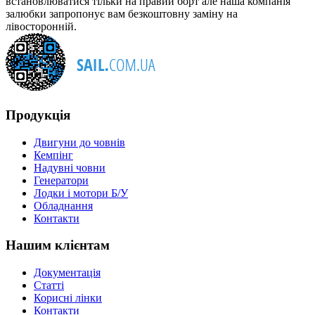
встановлюватися тільки на правий борт але наша компанія
залюбки запропонує вам безкоштовну заміну на
лівосторонній.
Продукція
Двигуни до човнів
Кемпінг
Надувні човни
Генератори
Лодки і мотори Б/У
Обладнання
Контакти
Нашим клієнтам
Документація
Статті
Корисні лінки
Контакти