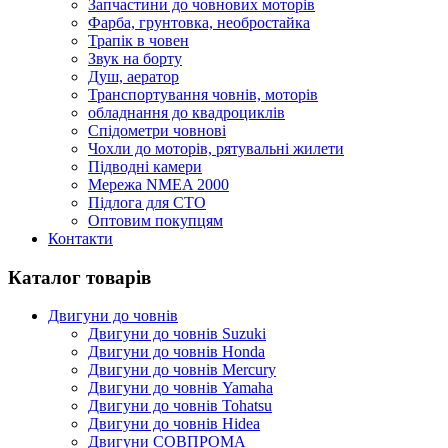
Запчастини до човнових моторів
Фарба, грунтовка, необростайка
Трапік в човен
Звук на борту
Душ, аератор
Транспортування човнів, моторів
обладнання до квадроциклів
Спідометри човнові
Чохли до моторів, рятувальні жилети
Підводні камери
Мережа NMEA 2000
Підлога для СТО
Оптовим покупцям
Контакти
Каталог товарів
Двигуни до човнів
Двигуни до човнів Suzuki
Двигуни до човнів Honda
Двигуни до човнів Mercury
Двигуни до човнів Yamaha
Двигуни до човнів Tohatsu
Двигуни до човнів Hidea
Двигуни СОВПРОМА