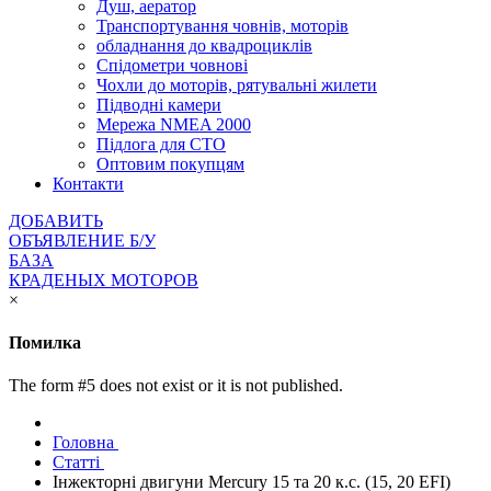
Душ, аератор
Транспортування човнів, моторів
обладнання до квадроциклів
Спідометри човнові
Чохли до моторів, рятувальні жилети
Підводні камери
Мережа NMEA 2000
Підлога для СТО
Оптовим покупцям
Контакти
ДОБАВИТЬ
ОБЪЯВЛЕНИЕ Б/У
БАЗА
КРАДЕНЫХ МОТОРОВ
×
Помилка
The form #5 does not exist or it is not published.
Головна
Статті
Інжекторні двигуни Mercury 15 та 20 к.с. (15, 20 EFI)