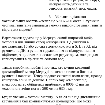
несправність датчиків та
сенсорів, низький тиск масла.
8.
Збільшено діапазон
максимальних обертів – тепер це 5700-6200 об/хв. Ступична
частина гвинта не змінилася і можна використовувати гвинти
від старих моделей.
Варто також додати що у Меркурі самий широкий вибір
моторів в цій лінійці серед конкурентів. Це двигуни в
потужностях 15 або 20 сил з довжиною ноги S, L та XL під
румпель та ДК, з ручним гідравлічним та підпружиненим
підйомом, з простим та посиленим редуктором, мотори для
користування в прісній та солоній воді.
Також виробник подбав і про тих, хто купив крадений
дистанційний мотор Меркурі та хоче поставити його на
румпель і навпаки. Тепер подаються готові комплекти, правда
коштують вони не дешево. Наприклад: комплект під
електростартер обійдеться приблизно в 800$. Є навіть
можливість зміни ноги з 508 мм на 635 і т.д.
Будьте уважні – мотори Mercury 15 та 20 сил під дистанційне
керування в базі комплектуються командером, що може