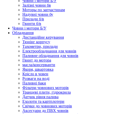
Човни і мотори Б/У
Залізні човни бв
Моторы по запчастинам
Надувні човни бу
Прилади б/в
Гвинти б/в
Човни і мотори Б/У
Обладнання
Дистанційне керування
Тюнінг корпусу
Тахометри, прилади
Електрообладнання для човнів
Паливне обладнання для човнів
Гвинт до мотора
масла/консерванти
Якоря, швартовка
Крісло в човен
Розваги на воді
Паливні баки
Фільтри човнових моторів
Транцеві плити, гідрокрила
Датчик рівня палива
Ехолоти та картплотери
Cвічки до човнових моторів
Аксесуари до ПВХ човнів