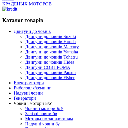
КРАДЕНЫХ МОТОРОВ
Каталог товарів
Двигуни до човнів
Двигуни до човнів Suzuki
Двигуни до човнів Honda
Двигуни до човнів Mercury
Двигуни до човнів Yamaha
Двигуни до човнів Tohatsu
Двигуни до човнів Hidea
Двигуни СОВПРОМА
Двигуни до човнів Parsun
Двигуни до човнів Fisher
Електромотори
Риболовля/кемпінг
Надувні човни
Генератори
Човни і мотори Б/У
Човни і мотори Б/У
Залізні човни бв
Моторы по запчастинам
Надувні човни бу