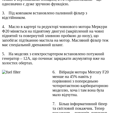
однозначно є дуже зручною функцією.
3.
Під ковпаком встановлено паливний фільтр з
відстійником.
4.
Масло в картері та редукторі човнового мотора Меркури
Ф20 міняється на піднятому двигуні (закріплений на човні
піднятий та повернутий зливною пробкою до низу), що
запобігає підтіканню мастила на мотор. Масляний фільтр теж
має спеціальний дренажний шланг.
5.
На моделях з електростартером встановлено потужний
генератор – 12А, що починає заряджати акумулятор вже на
холостих обертах.
6.
Вібрація мотора Mercury F20
менше на 45% навіть у
порівнянні з попередньою
чотиритактною карбюраторною
моделлю, хоча і там вона була
мало відчутна.
7.
Більш інформативний біпер
та світловий покажчик. Тепер
показують – перегрів, перекрут,