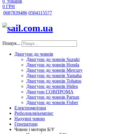
0
товарів
0 ГРН
068
7839486
050
4115577
Пошук...
Двигуни до човнів
Двигуни до човнів Suzuki
Двигуни до човнів Honda
Двигуни до човнів Mercury
Двигуни до човнів Yamaha
Двигуни до човнів Tohatsu
Двигуни до човнів Hidea
Двигуни СОВПРОМА
Двигуни до човнів Parsun
Двигуни до човнів Fisher
Електромотори
Риболовля/кемпінг
Надувні човни
Генератори
Човни і мотори Б/У