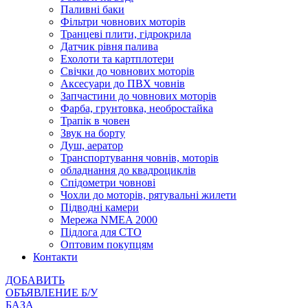
Паливні баки
Фільтри човнових моторів
Транцеві плити, гідрокрила
Датчик рівня палива
Ехолоти та картплотери
Cвічки до човнових моторів
Аксесуари до ПВХ човнів
Запчастини до човнових моторів
Фарба, грунтовка, необростайка
Трапік в човен
Звук на борту
Душ, аератор
Транспортування човнів, моторів
обладнання до квадроциклів
Спідометри човнові
Чохли до моторів, рятувальні жилети
Підводні камери
Мережа NMEA 2000
Підлога для СТО
Оптовим покупцям
Контакти
ДОБАВИТЬ
ОБЪЯВЛЕНИЕ Б/У
БАЗА