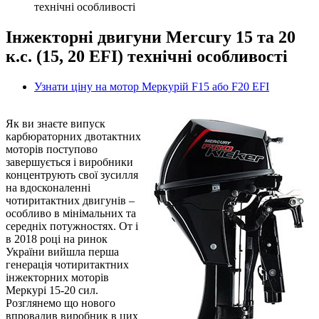
технічні особливості
Інжекторні двигуни Mercury 15 та 20
к.с. (15, 20 EFI) технічні особливості
Узнати ціну на мотор Меркурій F15 або F20 EFI
Як ви знаєте випуск
карбюраторних двотактних
моторів поступово
завершується і виробники
концентрують свої зусилля
на вдосконаленні
чотиритактних двигунів –
особливо в мінімальних та
середніх потужностях. От і
в 2018 році на ринок
України вийшла перша
генерація чотиритактних
інжекторних моторів
Меркурі 15-20 сил.
Розглянемо що нового
впровадив виробник в цих