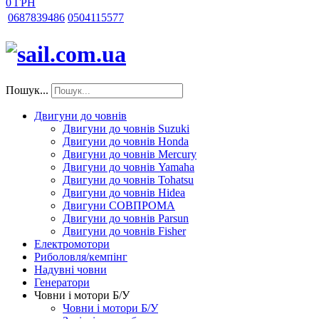
0 ГРН
068
7839486
050
4115577
Пошук...
Двигуни до човнів
Двигуни до човнів Suzuki
Двигуни до човнів Honda
Двигуни до човнів Mercury
Двигуни до човнів Yamaha
Двигуни до човнів Tohatsu
Двигуни до човнів Hidea
Двигуни СОВПРОМА
Двигуни до човнів Parsun
Двигуни до човнів Fisher
Електромотори
Риболовля/кемпінг
Надувні човни
Генератори
Човни і мотори Б/У
Човни і мотори Б/У