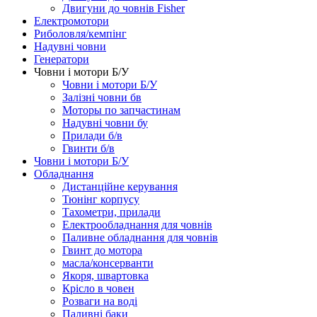
Двигуни до човнів Fisher
Електромотори
Риболовля/кемпінг
Надувні човни
Генератори
Човни і мотори Б/У
Човни і мотори Б/У
Залізні човни бв
Моторы по запчастинам
Надувні човни бу
Прилади б/в
Гвинти б/в
Човни і мотори Б/У
Обладнання
Дистанційне керування
Тюнінг корпусу
Тахометри, прилади
Електрообладнання для човнів
Паливне обладнання для човнів
Гвинт до мотора
масла/консерванти
Якоря, швартовка
Крісло в човен
Розваги на воді
Паливні баки