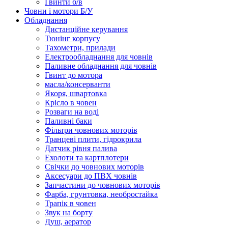
Гвинти б/в
Човни і мотори Б/У
Обладнання
Дистанційне керування
Тюнінг корпусу
Тахометри, прилади
Електрообладнання для човнів
Паливне обладнання для човнів
Гвинт до мотора
масла/консерванти
Якоря, швартовка
Крісло в човен
Розваги на воді
Паливні баки
Фільтри човнових моторів
Транцеві плити, гідрокрила
Датчик рівня палива
Ехолоти та картплотери
Cвічки до човнових моторів
Аксесуари до ПВХ човнів
Запчастини до човнових моторів
Фарба, грунтовка, необростайка
Трапік в човен
Звук на борту
Душ, аератор