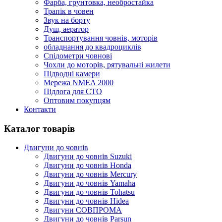
Фарба, грунтовка, необростайка
Трапік в човен
Звук на борту
Душ, аератор
Транспортування човнів, моторів
обладнання до квадроциклів
Спідометри човнові
Чохли до моторів, рятувальні жилети
Підводні камери
Мережа NMEA 2000
Підлога для СТО
Оптовим покупцям
Контакти
Каталог товарів
Двигуни до човнів
Двигуни до човнів Suzuki
Двигуни до човнів Honda
Двигуни до човнів Mercury
Двигуни до човнів Yamaha
Двигуни до човнів Tohatsu
Двигуни до човнів Hidea
Двигуни СОВПРОМА
Двигуни до човнів Parsun