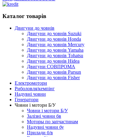
Каталог товарів
Двигуни до човнів
Двигуни до човнів Suzuki
Двигуни до човнів Honda
Двигуни до човнів Mercury
Двигуни до човнів Yamaha
Двигуни до човнів Tohatsu
Двигуни до човнів Hidea
Двигуни СОВПРОМА
Двигуни до човнів Parsun
Двигуни до човнів Fisher
Електромотори
Риболовля/кемпінг
Надувні човни
Генератори
Човни і мотори Б/У
Човни і мотори Б/У
Залізні човни бв
Моторы по запчастинам
Надувні човни бу
Прилади б/в