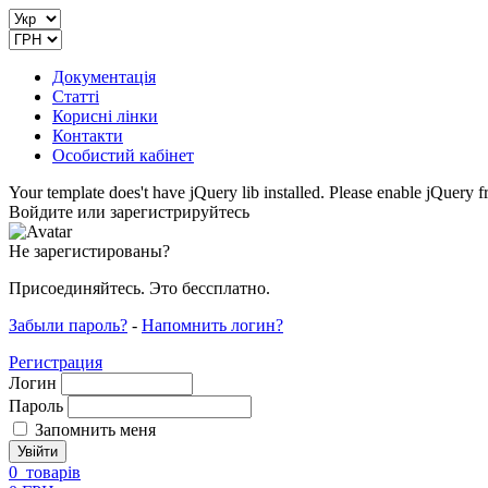
Документація
Статті
Корисні лінки
Контакти
Особистий кабінет
Your template does't have jQuery lib installed. Please enable jQuer
Войдите или зарегистрируйтесь
Не зарегистированы?
Присоединяйтесь. Это бессплатно.
Забыли пароль?
-
Напомнить логин?
Регистрация
Логин
Пароль
Запомнить меня
0
товарів