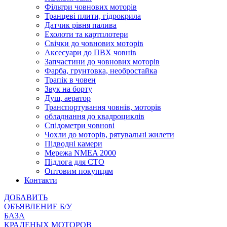
Фільтри човнових моторів
Транцеві плити, гідрокрила
Датчик рівня палива
Ехолоти та картплотери
Cвічки до човнових моторів
Аксесуари до ПВХ човнів
Запчастини до човнових моторів
Фарба, грунтовка, необростайка
Трапік в човен
Звук на борту
Душ, аератор
Транспортування човнів, моторів
обладнання до квадроциклів
Спідометри човнові
Чохли до моторів, рятувальні жилети
Підводні камери
Мережа NMEA 2000
Підлога для СТО
Оптовим покупцям
Контакти
ДОБАВИТЬ
ОБЪЯВЛЕНИЕ Б/У
БАЗА
КРАДЕНЫХ МОТОРОВ