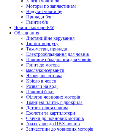
Залізні човни бв
Моторы по запчастинам
Надувні човни бу
Прилади б/в
Гвинти б/в
Човни і мотори Б/У
Обладнання
Дистанційне керування
Тюнінг корпусу
Тахометри, прилади
Електрообладнання для човнів
Паливне обладнання для човнів
Гвинт до мотора
масла/консерванти
Якоря, швартовка
Крісло в човен
Розваги на воді
Паливні баки
Фільтри човнових моторів
Транцеві плити, гідрокрила
Датчик рівня палива
Ехолоти та картплотери
Cвічки до човнових моторів
Аксесуари до ПВХ човнів
Запчастини до човнових моторів