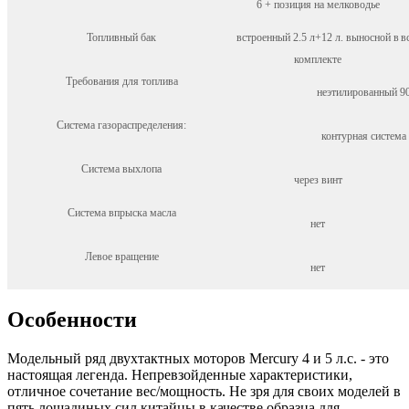
6 + позиция на мелководье
Топливный бак
встроенный 2.5 л+12 л. выносной в
в
комплекте
Требования для топлива
неэтилированный 
Система газораспределения:
контурная система 
Система выхлопа
через винт
Система впрыска масла
нет
Левое вращение
нет
Особенности
Модельный ряд двухтактных моторов Mercury 4 и 5 л.с. - это
настоящая легенда. Непревзойденные характеристики,
отличное сочетание вес/мощность. Не зря для своих моделей в
пять лошадиных сил китайцы в качестве образца для