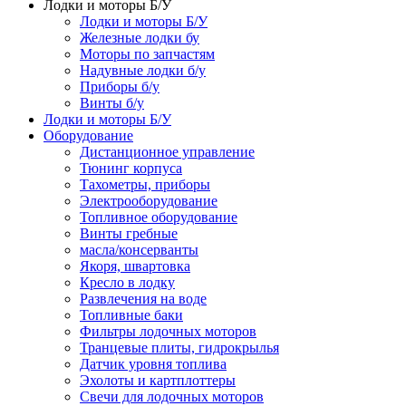
Лодки и моторы Б/У
Лодки и моторы Б/У
Железные лодки бу
Моторы по запчастям
Надувные лодки б/у
Приборы б/у
Винты б/у
Лодки и моторы Б/У
Оборудование
Дистанционное управление
Тюнинг корпуса
Тахометры, приборы
Электрооборудование
Топливное оборудование
Винты гребные
масла/консерванты
Якоря, швартовка
Кресло в лодку
Развлечения на воде
Топливные баки
Фильтры лодочных моторов
Транцевые плиты, гидрокрылья
Датчик уровня топлива
Эхолоты и картплоттеры
Cвечи для лодочных моторов