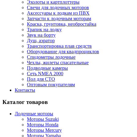
Эхолоты и картплоттеры
Cвечи для лодочных моторов
Аксессуары к лодкам из ПВХ
Запчасти к лодочным моторам
Краска, грунтовка, необростайка
Трапик на лодку
Звук на борту
Душ, аэратор
Транспортировка плав средств
Оборудование для квадпроциклов
Спидометры лодочные
Чехлы, жилеты спасательные
Подводные камеры
Сеть NMEA 2000
Пол для СТО
Оптовым покупателям
Контакты
Каталог товаров
Лодочные моторы
Моторы Suzuki
Моторы Honda
Моторы Mercury
Моторы Yamaha