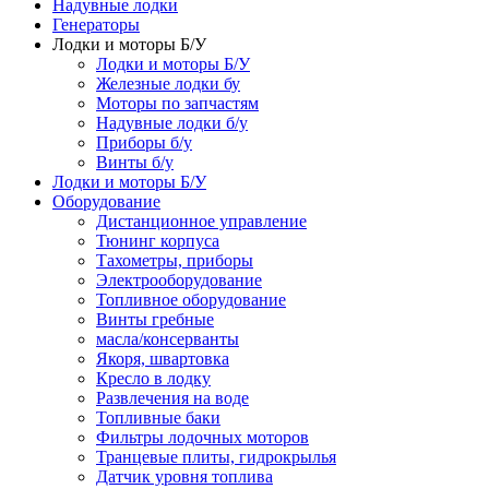
Надувные лодки
Генераторы
Лодки и моторы Б/У
Лодки и моторы Б/У
Железные лодки бу
Моторы по запчастям
Надувные лодки б/у
Приборы б/у
Винты б/у
Лодки и моторы Б/У
Оборудование
Дистанционное управление
Тюнинг корпуса
Тахометры, приборы
Электрооборудование
Топливное оборудование
Винты гребные
масла/консерванты
Якоря, швартовка
Кресло в лодку
Развлечения на воде
Топливные баки
Фильтры лодочных моторов
Транцевые плиты, гидрокрылья
Датчик уровня топлива