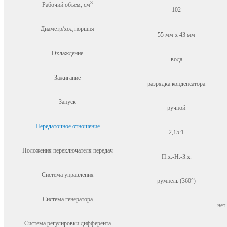
3
Рабочий объем, см
102
Диаметр/ход поршня
55 мм x 43 мм
Охлаждение
вода
Зажигание
разрядка конденсатора
Запуск
ручной
Передаточное отношение
2,15:1
Положения переключателя передач
П.х.-Н.-З.х.
Система управления
румпель (360°)
Система генератора
нет.
Система регулировки дифферента