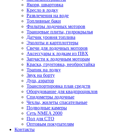
Якоря, швартовка
Кресло в лодку
Развлечения на воде
Топливные баки
Фильтры лодочных моторов
Транцевые плиты, гидрокрылья
Датчик уровня топлива
Эхолоты и картплоттеры
Cвечи для лодочных моторов
Аксессуары к лодкам из ПВХ
Запчасти к лодочным моторам
Краска, грунтовка, необростайка
Трапик на лодку
Звук на борту
Душ, аэратор
Транспортировка плав средств
Оборудование для квадпроциклов
Спидометры лодочные
Чехлы, жилеты спасательные
Подводные камеры
Сеть NMEA 2000
Пол для СТО
Оптовым покупателям
Контакты