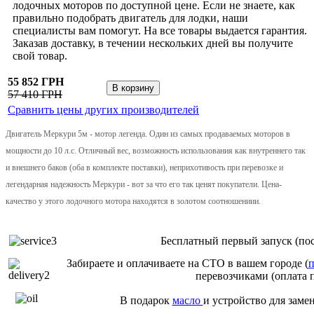
лодочных моторов по доступной цене. Если не знаете, как
правильно подобрать двигатель для лодки, наши
специалисты вам помогут. На все товары выдается гарантия.
Заказав доставку, в течении нескольких дней вы получите
свой товар.
55 852 ГРН
57 410 ГРН
Сравнить цены других производителей
Двигатель Меркури 5м - мотор легенда. Один из самых продаваемых моторов в
мощности до 10 л.с. Отличный вес, возможность использования как внутреннего так
и внешнего баков (оба в комплекте поставки), неприхотивость при перевозке и
легендарная надежность Меркури - вот за что его так ценят покупатели. Цена-
качество у этого лодочного мотора находятся в золотом соотношениии.
Бесплатный первый запуск (пос
Забираете и оплачиваете на СТО в вашем городе (
п
перевозчиками (оплата 
В подарок
масло
и устройство для заме