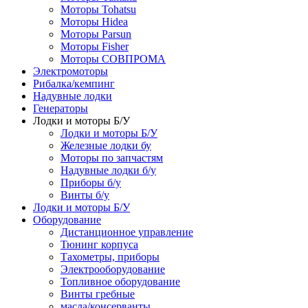
Моторы Tohatsu
Моторы Hidea
Моторы Parsun
Моторы Fisher
Моторы СОВПРОМА
Электромоторы
Рибалка/кемпинг
Надувные лодки
Генераторы
Лодки и моторы Б/У
Лодки и моторы Б/У
Железные лодки бу
Моторы по запчастям
Надувные лодки б/у
Приборы б/у
Винты б/у
Лодки и моторы Б/У
Оборудование
Дистанционное управление
Тюнинг корпуса
Тахометры, приборы
Электрооборудование
Топливное оборудование
Винты гребные
масла/консерванты