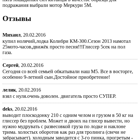
подражания выбрали мотор Меркури 5М.
Отзывы
Михаил
,
20.02.2016
купил нолячий,лодка Колибри КМ-300.Сезон 2013 намотал
25мото-часов,движёк просто песня!!!Глиссер 5сек на пол
газа.
Сергей
,
20.02.2016
Сегодня со всей семьей обкатывали наш М5. Все в восторге,
особенно 9-летний сын.Достойное приобретение!
лелик
,
20.02.2016
взял с нуля.очень доволен. двигатель просто СУПЕР.
deks
,
20.02.2016
выводит плоскодонку 210 с одним челом и грузом в 50 кг на
глиссер без проблем. Может и двоих на глисер вывести, но
нужно мудрувать с развесовкой груза по лодке и наклоне
трима. холостых оборотов как раз для тролинга (свечи не
забрасывает). холодным заводится с 3-го пинка, прогретым -